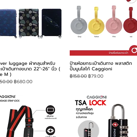
ดูข้อมูลด่วน
ดูข้อมูลด่วน
ver luggage ผ้าคลุมสำหรับ
ป้ายห้อยกระเป๋าเดินทาง พลาสติก
เป๋าเดินทางขนาด 22"-26" นิ้ว (
ปั๊มนูนโลโก้ Caggioni
ze M )
ราคาปกติ
ราคาขายลด
฿158.00
฿79.00
คาปกติ
ราคาขายลด
50.00
฿680.00