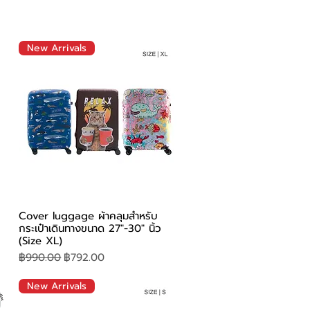
New Arrivals
ดูข้อมูลด่วน
Cover luggage ผ้าคลุมสำหรับ
กระเป๋าเดินทางขนาด 27"-30" นิ้ว
(Size XL)
ราคาปกติ
ราคาขายลด
฿990.00
฿792.00
New Arrivals