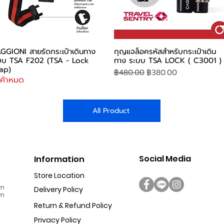
ดูข้อมูลด่วน
ดูข้อมูลด่วน
GGIONI สายรัดกระเป๋าเดินทาง
กุญแจล็อครหัสสำหรับกระเป๋าเดิน
บบ TSA F202 (TSA - Lock
ทาง ระบบ TSA LOCK ( C3001 )
rap)
ราคาปกติ
ราคาขายลด
฿480.00
฿380.00
นค้าหมด
All Product
Social Media
Information
Store Location
am
Delivery Policy
m
Return & Refund Policy
Privacy Policy