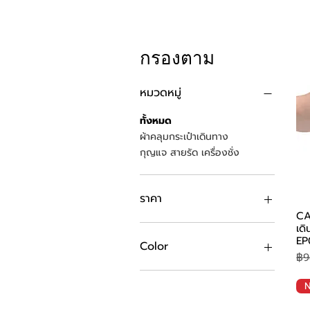
กรองตาม
หมวดหมู่
ทั้งหมด
ผ้าคลุมกระเป๋าเดินทาง
กุญแจ สายรัด เครื่องชั่ง
ราคา
CAG
เด
฿79
฿1,160
EP
Color
รา
฿9
โทนสี ฟ้า คราม น้ำเงิน
N
โทนสี ชมพู ม่วง
โทนสี ดำ เทา