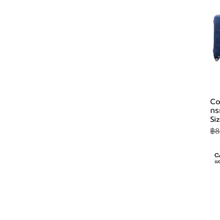
โทนสี แดง ส้ม
Co
กระ
Si
รา
฿8