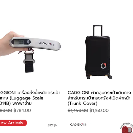
ดูข้อมูลด่วน
ดูข้อมูลด่วน
GIONI เครื่องชั่งน้ำหนักกระเป๋า
CAGGIONI ผ้าคลุมกระเป๋าเดินทาง
ินทาง (Luggage Scale
สำหรับกระเป๋าทรงทรังค์เปิดฝาหน้า
014B) พกพาง่าย
(Trunk Cover)
คาปกติ
ราคาขายลด
ราคาปกติ
ราคาขายลด
80.00
฿784.00
฿1,450.00
฿1,160.00
ew Arrivals