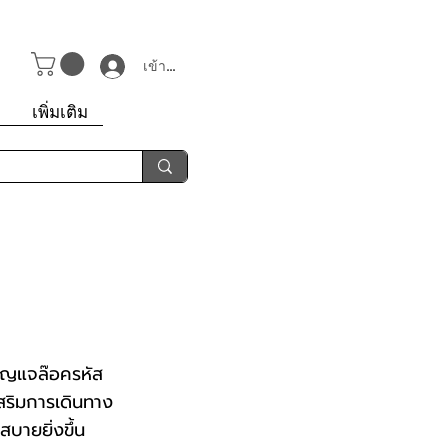
เข้าสู่ระบบ
า
เพิ่มเติม
 กุญแจล๊อครหัส
เสริมการเดินทาง
สบายยิ่งขึ้น