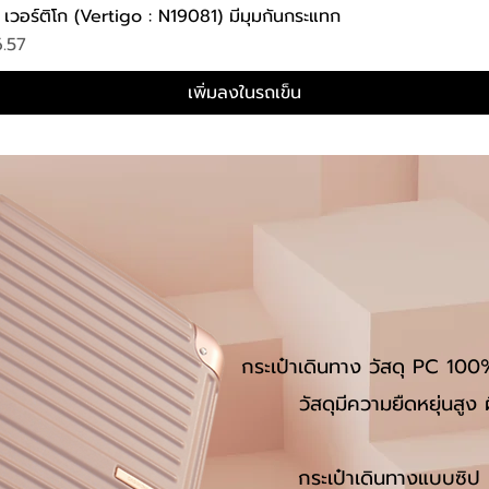
่น เวอร์ติโก (Vertigo : N19081) มีมุมกันกระแทก
ดูข้อมูลด่วน
.57
เพิ่มลงในรถเข็น
กระเป๋าเดินทาง วัสดุ PC 100% 
วัสดุมีความยืดหยุ่นสูง
กระเป๋าเดินท
างแบบซิป ท