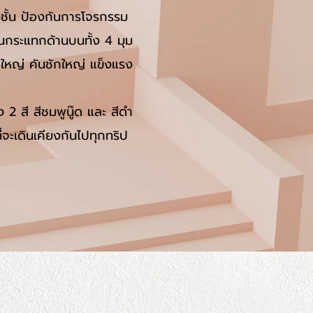
้น ป้องกั
นการโจรกรรม
กันกระแทกด้านบนทั้ง 4 มุ
ม
ใหญ่ คันชักใหญ่ แข็งแรง
ง 2 สี
สีชมพูนู๊ด และ สีดำ
ี่จะเดินเคียงกันไปทุกทริป