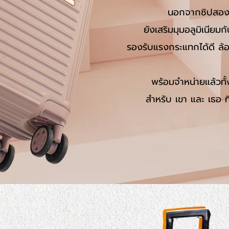
นอกจากซิปสองชั
ยัง
เสริมมุมอลูมิเนียม
รองรับแรงกระแทกได้ดี ล้อ
พร้อมจำหน่ายแล้วทั้
สำหรับ เขา และ เธอ ท