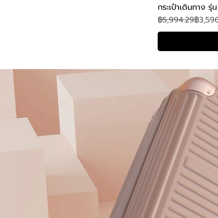
กระเป๋าเดินทาง รุ
ราคาปกติ
ราคาขายลด
฿5,994.29
฿3,596