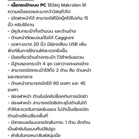
- เนื้อกระเป๋าแบบ PC
ใช้วัสดุ Makrolon ให้
ความแข็งแรงและเบากว่าวัสดุทั่วไป
- เปิดฝาหน้าได้ สามารถใส่โน๊ตบุ๊คได้ไม่เกิน 15
นิ้ว หยิบใช้งาน
- มีหูจับกระเป๋าทั้งด้านบน และด้านข้าง
- ด้านหน้าติดแบรนด์โลโก้ Caggioni
- เฉพาะขนาด 20 นิ้ว มีช่องเสียบ USB เพิ่ม
ฟังก์ชั่นการใช้งานให้สะดวกยิ่งขึ้น
- มีขอเกี่ยวด้านข้างกระเป๋า ไว้สำหรับแขวน
- มีฐานรองกระเป๋า 4 จุด เวลาวางตะแคงข้าง
- สามารถเปิดกระเป๋าได้ทั้ง 2 ด้าน คือ ด้านหน้า
และตรงกลาง
- ด้านหน้าสามารถเปิดได้ 90 องศา และ 45
องศา
- ช่องฝาหน้า ด้านในมีคลิปล็อคกันการเปิดอ้า
- ช่องฝาหน้า สามารถเปิดซิปทะลุไปด้านในได้
ทำให้สะดวกในการหยิบของ ไม่จำเป็นต้องเปิด
ด้านข้างให้เปลืองพื้นที่
- มีสายเบลล์แบบทอรัดสัมภาระ 1 ด้าน อีกด้าน
เป็นผ้าซับในแบบทึบมีซิปรูด
- ผ้าซับในทอหนาสัมผัสนุ่มมือ