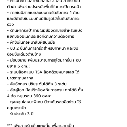
- ฝาเปิดหน้ามีสายเบลล์ทอ 2 เส้น สำหรับยึด
ตัวฝา เพื่อช่วยประหยัดพื้นที่ในการเปิดกระเป๋า
- ภายในมีสายเบลล์แบบทอรัดสัมภาระ 1 ด้าน
และมีผ้าซับในแบบทึบมีซิปรูดไว้กั้นกันสัมภาระ
ร่วง
- ด้านฝากระเป๋าภายในมีช่องตาข่ายสำหรับแบ่ง
แยกของอเนกประสงค์ตามความต้องการ
- ผ้าซับในทอหนาสัมผัสนุ่มมือ
- ซิป 2 ชั้นกันการกรีดสำหรับฝาหน้า และซิป
ซ่อนชั้นเดียวด้านข้าง
- มีซิปขยาย เพิ่มปริมาณการจุได้มากขึ้น ( ซิป
ขยาย 5 cm. )
- ระบบล็อคแบบ TSA ล็อคด้วยหมายเลข ได้
มาตราฐานสากล
- คันชักหนา ปรับระดับได้ถึง 3 ระดับ
- ล้อคู่โชก มีสปริงป้องกันการกระแทกได้ดี ทั้ง
4 ล้อ หมุนรอบ 360 องศา
- ถุงคลุมใสหนาพิเศษ ป้องกันรอยขีดข่วน ใช้
คลุมกระเป๋า
- รับประกัน 3 ปี
*** เพิ่มสายรัดเก็บแผงกั้น เพื่อความเป็น