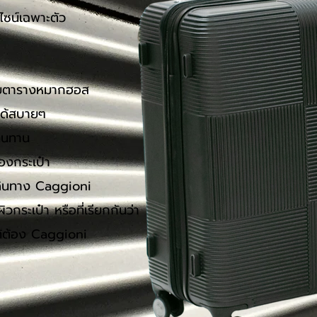
ไซน์เฉพาะตัว
ัย
้ายตารางหมากฮอส
ได้สบายๆ
ทนทาน
ของกระเป๋า
าเดินทาง Caggioni
กระเป๋า หรือที่เรียกกันว่า
้ต้อง Caggioni