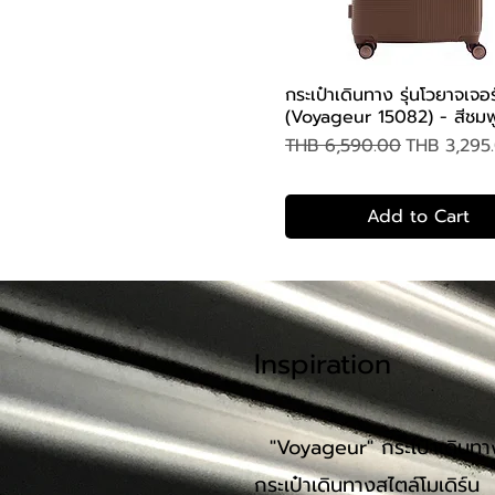
กระเป๋าเดินทาง รุ่นโวยาจเจอร
Quick View
(Voyageur 15082) - สีชมพู
Regular Price
Sale Price
THB 6,590.00
THB 3,295
Add to Cart
Inspira
tion
"Voyageu
r" กระเป๋าเดินท
กระเป๋าเดินทางสไตล์โมเดิร์น