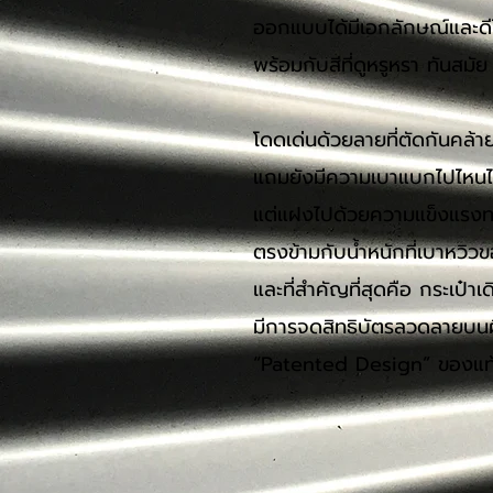
ออกแบบได้มีเอกลักษณ์และดี
พร้อมกับสีที่ดูหรูหรา ทันสม
โดด
เด่นด้วยลายที่ตัดกันคล
แถมยังมีความเบาแบกไปไหน
แต่แฝงไปด้วยความแข็งแรง
ตรงข้ามกับน้ำหนักที่เบาหวิว
และที่สำคัญที่สุดคือ กระเป๋
มีการจดสิทธิบัตรลวดลายบนผิว
“Pa
tented Design” ของแท