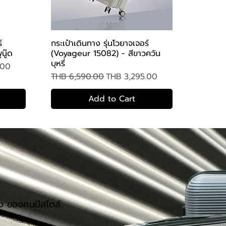
์
กระเป๋าเดินทาง รุ่นโวยาจเจอร์
Quick View
นู๊ด
(Voyageur 15082) - สีขาวควัน
บุหรี่
.00
Regular Price
Sale Price
THB 6,590.00
THB 3,295.00
Add to Cart
าง ของคนมีสไตล์..