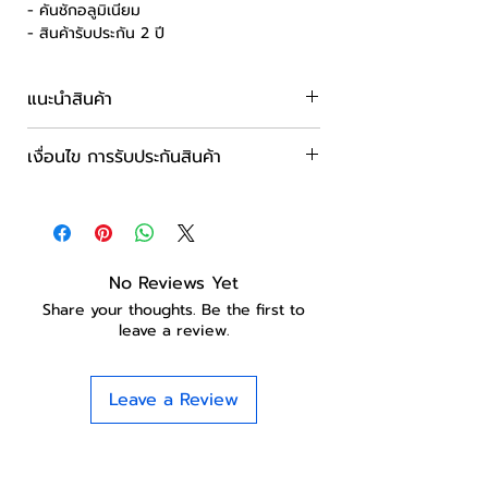
- คันชักอลูมิเนียม
- สินค้ารับประกัน 2 ปี
แนะนำสินค้า
กระเป๋าเดินทางแบบโครง ผลิตจากวัสดุ PP
เงื่อนไข การรับประกันสินค้า
เกรดดี
สามารถป้องกันการโจรกรรมได้เป็นอย่างดี
ระยะเวลารับประกันสินค้า 2 ปี
ด้วยตัวล๊อคถึง 3 จุด
No Reviews Yet
Share your thoughts. Be the first to
leave a review.
Leave a Review