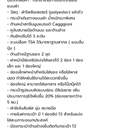
ประเภทสินค้า : กระเป๋าเดินทางประเภทอ่อน
แบบผ้า
- วัสดุ : ผ้าโพลีเอสเตอร์ (polyester) แห้งไว
- กระเป๋าเดินทางแบบผ้า น้ำหนักเบาพิเศษ
- ด้านหน้าสกรีนนูนแบรนด์ Cagggioni
- หูจับสบายมือด้านบน และด้านข้าง
- คันชักปรับได้ 3 ระดับ
- ระบบล็อค TSA ได้มาตราฐานสากล ( แบบจิ้ม
ปุ่ม )
- ด้านข้างมีฐานรอง 2 จุด
- ฝาหน้ามีช่องซิปแบ่งใส่ของได้ 2 ช่อง 1 ช่อง
เล็ก และ 1 ช่องใหญ่
- ช่องเล็กฝาหน้าสำหรับใส่ของ หรือใส่พาส
ปอต ทำให้หยิบใช้งานได้สะดวกยิ่งขึ้น
- ช่องใหญ่ สามารถใส่เอกสาร หรือโน็ตบุ๊คได้
- กระเป๋ารูปแบบซิปแบบซ่อน มีซิปขยาย เพิ่ม
ประมารการจุได้เพิ่มขึ้น 20% (ช่องขยายกว้าง
5 ซม.)
- ผ้าซับในสัมผัส นุ่ม สบายมือ
- ภายในฝากระเป๋า มี 1 ช่องซิป ไว้ สำหรับแบ่ง
ใส่สะมภาระอเนกประสงค์
- มีถุงกระเป่าด้านข้างเย็บติดกับกระเป๋า ไว้