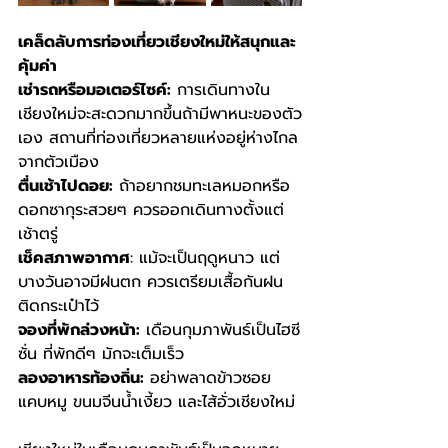
เคล็ดลับการท่องเที่ยวเชียงใหม่ให้สนุกและ
คุ้มค่า
เช่ารถหรือมอเตอร์ไซค์:
 การเดินทางใน
เชียงใหม่จะสะดวกมากขึ้นถ้ามีพาหนะของตัว
เอง สถานที่ท่องเที่ยวหลายแห่งอยู่ห่างไกล
จากตัวเมือง
ตื่นเช้าไปดอย:
 ถ้าอยากชมทะเลหมอกหรือ
ดอกซากุระสวยๆ ควรออกเดินทางตั้งแต่
เช้าตรู่
เช็คสภาพอากาศ
: แม้จะเป็นฤดูหนาว แต่
บางวันอาจมีฝนตก ควรเตรียมเสื้อกันฝน
ติดกระเป๋าไว้
จองที่พักล่วงหน้า:
 เดือนกุมภาพันธ์เป็นไฮซี
ซั่น ที่พักดีๆ มักจะเต็มเร็ว
ลองอาหารท้องถิ่น:
 อย่าพลาดข้าวซอย 
แคบหมู ขนมจีนน้ำเงี้ยว และไส้อั่วเชียงใหม่