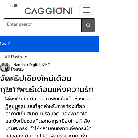
โพสต์
All Posts
Namthip Digital_MKT
All Posts
22 ม.ค.
จัดทริปเชียงใหม่เดือน
Review
กุมภาพันธ์เดือนแห่งความรัก
Tip & Trick
เชียงใหม่ในเดือนกุมภาพันธ์ถือเป็นช่วงเวลา
News
ที่สมบูรณ์แบบที่สุดสำหรับการท่องเที่ยว 
Lifestyle
อากาศเย็นสบาย ไม่ร้อนจัด ท้องฟ้าสดใส 
และยังเป็นช่วงที่ดอกซากุระเมืองไทยกำลัง
บานสะพรั่ง ทำให้หลายคนอยากแพ็คกระเป๋า
แล้วออกเดินทางไปสัมผัสบรรยากาศแห่ง