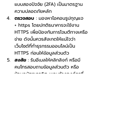
แบบสองปัจจัย (2FA) เป็นมาตรฐาน
ความปลอดภัยหลัก
ตรวจสอบ
 : มองหาไอคอนรูปกุญแจ 
+ https โดยปกติธนาคารจะใช้งาน 
HTTPS เพื่อป้องกันการโจมตีทางเครือ
ข่าย ดังนั้นควรสังเกตให้แน่ใจว่า
เว็บไซต์ที่ทำธุรกรรมออนไลน์เป็น 
HTTPS ก่อนให้ข้อมูลส่วนตัว
สงสัย
 : รับอีเมลให้คลิกลิงก์ หรือมี
คนโทรสอบถามข้อมูลส่วนตัว หรือ
ข้อมูลบัตรเครดิต เแอบอ้างองค์กรที่
มีชื่อเสียง ก่อนให้ข้อมูลลองติดต่อ 
Call Center เบอร์โทรด้านหลังบัตร
ก่อน