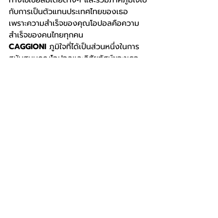
กับการเป็นตัวแทนประเทศไทยของเธอ 
เพราะความสำเร็จของคุณโอปอลคือความ
สำเร็จของคนไทยทุกคน
CAGGIONI
 ภูมิใจที่ได้เป็นส่วนหนึ่งในการ
สนับสนุนคุณโอปอลและวิสัยทัศน์ของเธอ 
ไม่เพียงแต่บนเวทีการประกวด แต่ยังรวม
ถึงโครงการเพื่อสังคมที่มีความหมายอย่าง 
Opal for Her
 ร่วมส่งแรงใจและติดตาม
การเดินทางอันน่าทึ่งนี้ไปด้วยกัน