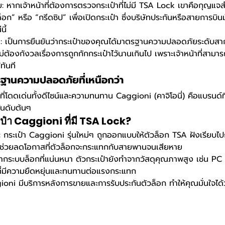
: หากเจ้าหน้าที่ต้องการตรวจกระเป๋าที่ไม่มี TSA Lock เขาคือกุญแ
็อก” หรือ “กรีดซิป” เพื่อเปิดกระเป๋า ซึ่งบริษัทประกันหรือสายการบิน
ี้
เป็นการยืนยันว่ากระเป๋าของคุณได้มาตรฐานความปลอดภัยระดับส
ต้องกังวลเรื่องการถูกกักกระเป๋าไว้นานเกินไป เพราะเจ้าหน้าที่สาม
ทันที
ฐานความปลอดภัยที่เหนือกว่า
งที่โดดเด่นทั้งดีไซน์และความทนทาน Caggioni (คาจิโอนี่) คือแบรนด์
นดับต้นๆ
ป๋า Caggioni ที่มี TSA Lock?
 กระเป๋า Caggioni รุ่นใหม่ๆ ถูกออกแบบให้ตัวล็อก TSA ฝังเรียบไปก
ช่วยลดโอกาสที่ตัวล็อกจะกระแทกกับสายพานจนเสียหาย
จากระบบล็อกที่แน่นหนา ตัวกระเป๋ายังทำจากวัสดุคุณภาพสูง เช่น PC 
ี่มีความยืดหยุ่นและทนทานต่อแรงกระแทก
oni มีบริการหลังการขายและการรับประกันตัวล็อก ทำให้คุณมั่นใจได้ว่