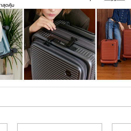
สุดคุ้ม