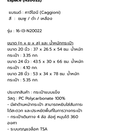
Espace (N20022)
แบรนด์ : คาจีโอนี (Caggioni)
สี : ชมพู / ดำ / เหลือง
รุ่น : 16-I3-N20022
ขนาด (ก x ย x ส) และ น้ำหนักกระเป๋า
ขนาด 20 นิ้ว : 37 x 26.5 x 54 ซม. น้ำหนัก
กระเป๋า : 3.35 กก.
ขนาด 24 นิ้ว : 43.5 x 30 x 66 ซม. น้ำหนัก
กระเป๋า : 4.10 กก.
ขนาด 28 นิ้ว : 53 x 34 x 78 ซม. น้ำหนัก
กระเป๋า : 5.35 กก.
ประเภทสินค้า : กระเป๋าแบบแข็ง
วัสดุ : PC Polycarbonate 100%
- มีฝาด้านหน้ากระเป๋า สามารถหยิบใส่สัมภาระ
ได้สะดวก และประหยัดพื้นที่ในการวางกระเป๋า
- กระเป๋าเดินทาง 4 ล้อ ล้อคู่ หมุนได้ 360
องศา
- ระบบกุญแจล็อค TSA