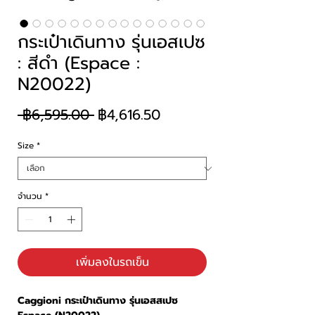
กระเป๋าเดินทาง รุ่นเอสเปซ
: สีดำ (Espace :
N20022)
ราคา
ราคา
 ฿6,595.00 
฿4,616.50
ปกติ
ขาย
ลด
Size
*
จำนวน
*
เพิ่มลงในรถเข็น
Caggioni กระเป๋าเดินทาง รุ่นเอสสเปซ