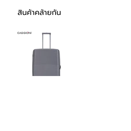
สินค้าคล้ายกัน
Caggioni : กระเป๋าเดินทางล้อลาก
Caggioni : กระเป๋าเดินท
รุ่น รูท (Route 24071)
รุ่น ลูม่า (LUMA : 25103
100%
ราคาปกติ
ราคาขายลด
฿4,150.00
฿2,695.00
ราคา
฿4,900.00