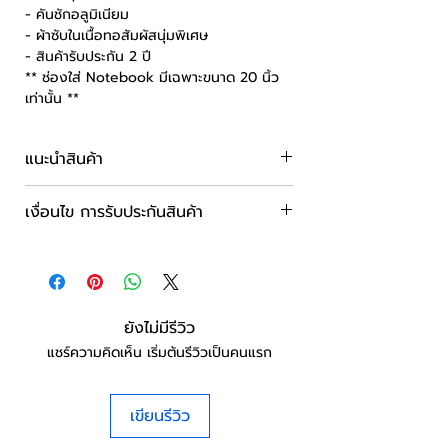
- คันชักอลูมิเนียม
- ผ้าซับในเนื้อทอสัมผัสนุ่มพิเศษ
- สินค้ารับประกัน 2 ปี
** ช่องใส่ Notebook มีเฉพาะขนาด 20 นิ้ว
เท่านั้น **
แนะนำสินค้า
กระเป๋าเปิดฝาหน้า ช่วยให้นักเดินทางสามารถ
เงื่อนไข การรับประกันสินค้า
เปิดหยิบของได้ง่าย ไม่ว่าจะอยู่ที่ไหน
ประหยัดพื้นที่โดยเฉพาะห้องพักที่พื้นที่เล็ก
ระยะเวลารับประกันสินค้า 3 ปี
พื้นที่แคบ
ยังไม่มีรีวิว
แชร์ความคิดเห็น เริ่มต้นรีวิวเป็นคนแรก
เขียนรีวิว