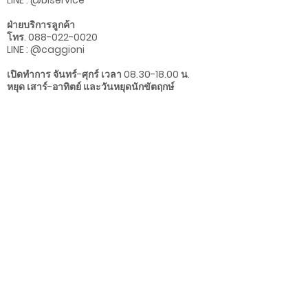
LINE : @blservice
ฝ่ายบริการ​ลูกค้า
โทร.
088-022-0020
LINE : @caggioni
เปิดทำการ จันทร์-ศุกร์ เวลา
08.30-18.00
น.
หยุด เสาร์-อาทิตย์ และวันหยุดนักขัตฤกษ์
Information
Store Location
Delivery Policy
Social Media
Return & Refund Policy
Privacy Policy
Warranty & Guarantee