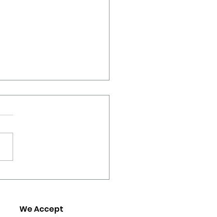
Lock คืออะไร? ทำไม
๋าเดินทางไม่มีกุญแจให้?
We Accept