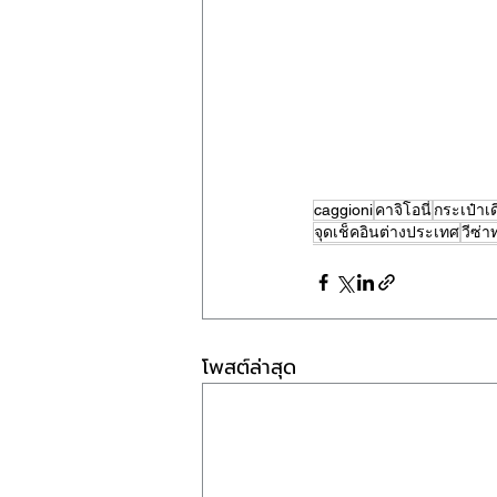
caggioni
คาจิโอนี่
กระเป๋าเ
จุดเช็คอินต่างประเทศ
วีซ่าท
โพสต์ล่าสุด